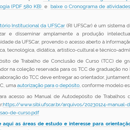
ogia (PDF 580 KB)
e
baixe o Cronograma de atividades
tório Institucional da UFSCar
(RI UFSCar) é um sistema de
izar e disseminar amplamente a produção intelectu
dade da UFSCar, provendo o acesso aberto à informação 
ica, tecnológica, didática, artístico-cultural e técnico-admi
sito de Trabalho de Conclusão de Curso (TCC) de gr
ador na coleção reservada para os TCC de graduação no R
laboração do TCC deve entregar ao orientador, juntamente
CC, uma
autorização para o depósito
, conforme modelo est
para acesso ao Manual de Autodepósito de Trabalhos
r:
https://www.sibi.ufscar.br/arquivos/20230124-manual-
sao-de-curso.pdf
 aqui as áreas de estudo e interesse para orientaçã