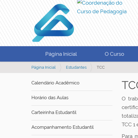
Página Inicial
O Curso
V
Página Inicial
Estudantes
TCC
o
c
TC
Calendário Acadêmico
ê
e
Horário das Aulas
O trab
s
t
certi
Carteirinha Estudantil
á
totali
a
TCC 1 
q
Acompanhamento Estudantil
u
Para 