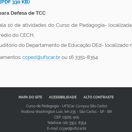
(
P
DF 330 KB)
para Defesa de TCC
ala 10 de atividades do Curso de Pedagogia- localizada 
rédio do CECH.
uditório do Departamento de Educação DEd- localizado n
amentos:
ccped@ufscar.br
ou 16 3351-8354
MAPA DO SITE
ACESSIBILIDADE
ALTO CONTRASTE
Curso de Pedagogia - UFSCar
Campus
São Carlos
Rodovia Washington Luis, km 235 - São Carlos - SP - BR
CEP: 13565-905
Telefone: (16) 3351- 8354
E-mail: ccped@ufscar.br