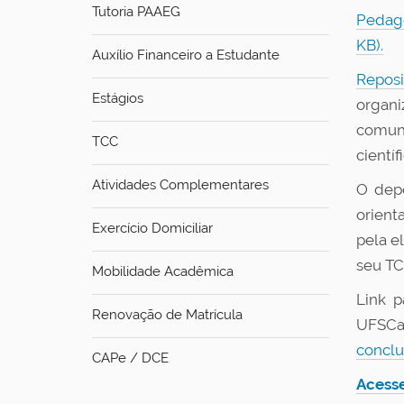
i
Tutoria PAAEG
Pedag
:
KB).
Auxílio Financeiro a Estudante
Reposi
Estágios
organ
comuni
TCC
científ
Atividades Complementares
O depó
orient
Exercício Domiciliar
pela e
seu T
Mobilidade Acadêmica
Link 
Renovação de Matrícula
UFSCa
conclu
CAPe / DCE
Acesse