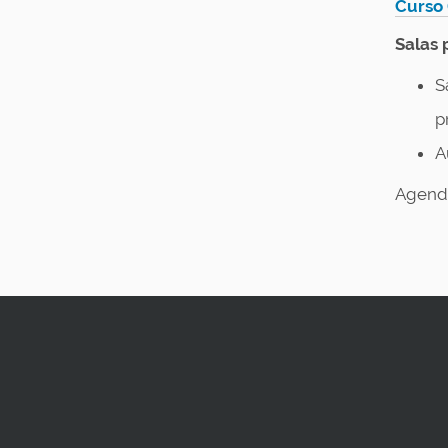
Curso 
Salas 
S
p
A
Agend