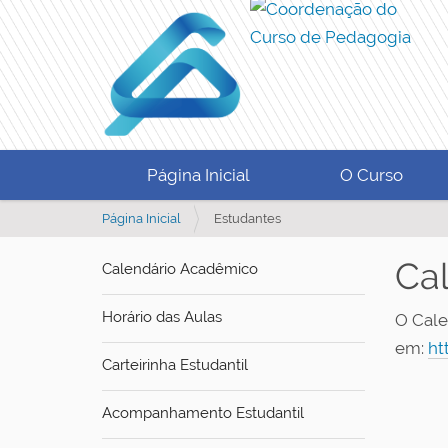
Página Inicial
O Curso
V
Página Inicial
Estudantes
o
c
Ca
Calendário Acadêmico
ê
e
Horário das Aulas
O Cale
s
t
em:
ht
Carteirinha Estudantil
á
a
q
Acompanhamento Estudantil
u