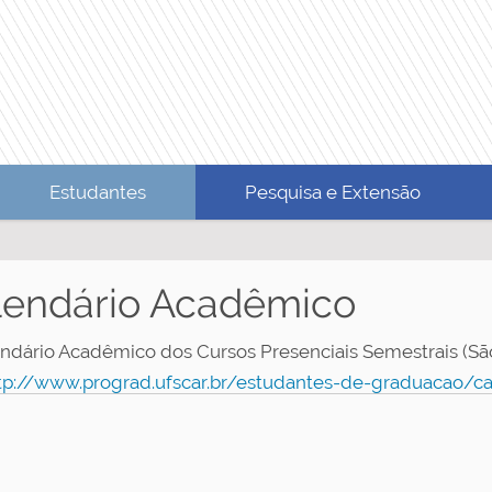
Estudantes
Pesquisa e Extensão
lendário Acadêmico
ndário Acadêmico dos Cursos Presenciais Semestrais (São
tp://www.prograd.ufscar.br/estudantes-de-graduacao/ca